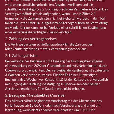
kommt es zu einem entsprechenden Vertragsabschluss, der wirksam
wird, wenn sämtliche geforderten Angaben vorliegen und die
schriftliche Bestätigung zur Buchung durch den Vermieter erfolgte. Das
Vertragsverhältnis gilt als aufgehoben, wenn – wie in Ziffer 2.1
formuliert – die Zahlungsfristen nicht eingehalten werden. In dem Fall
fallen die unter Ziffer 10. aufgeführten Stornogebühren an. Vermietung
an Minderjährige kann nur bei Vorlage einer schriftlichen Zustimmung
einer erziehungsberechtigten Person erfolgen.
2. Zahlung des Vertragspreises
Die Vertragsparteien schließen ausdrücklich die Zahlung des
Miet-/Nutzungspreises mittels Verrechnungsscheck aus.
2.1. Zahlungsfristen
Bei verbindlicher Buchung ist mit Eingang der Buchungsbestätigung
eine Anzahlung von 20% der Grundmiete und evtl. Nebenkosten durch
Überweisung zu entrichten. Der verbleibende Restbetrag ist spätestens
3 Wochen vor Anreise zu zahlen. Für den Fall einer kurzfristigen
Buchung (ab 2 Wochen vor Reiseantritt) ist der Reisepreis unverzüglich
mit Eingang der Buchungsbestätigung zu überweisen oder bei der
Anreise zu entrichten. Eine Kaution wird nicht erhoben.
3. Bezug des Mietobjektes (Anreise)
Das Mietverhältnis beginnt am Anreisetag mit der Übernahme des
Ferienhauses ab 15:00 Uhr oder nach Vereinbarung und endet am
letzten Tag, wenn nichts anderes vereinbart ist, um 10:00 Uhr.