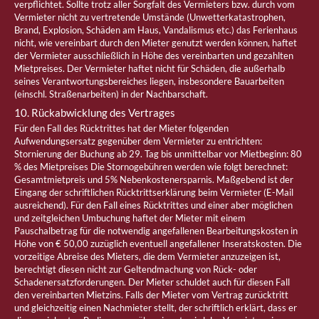
verpflichtet. Sollte trotz aller Sorgfalt des Vermieters bzw. durch vom
Vermieter nicht zu vertretende Umstände (Unwetterkatastrophen,
Brand, Explosion, Schäden am Haus, Vandalismus etc.) das Ferienhaus
nicht, wie vereinbart durch den Mieter genutzt werden können, haftet
der Vermieter ausschließlich in Höhe des vereinbarten und gezahlten
Mietpreises. Der Vermieter haftet nicht für Schäden, die außerhalb
seines Verantwortungsbereiches liegen, insbesondere Bauarbeiten
(einschl. Straßenarbeiten) in der Nachbarschaft.
10. Rückabwicklung des Vertrages
Für den Fall des Rücktrittes hat der Mieter folgenden
Aufwendungsersatz gegenüber dem Vermieter zu entrichten:
Stornierung der Buchung ab 29. Tag bis unmittelbar vor Mietbeginn: 80
% des Mietpreises Die Stornogebühren werden wie folgt berechnet:
Gesamtmietpreis und 5% Nebenkostenersparnis. Maßgebend ist der
Eingang der schriftlichen Rücktrittserklärung beim Vermieter (E-Mail
ausreichend). Für den Fall eines Rücktrittes und einer aber möglichen
und zeitgleichen Umbuchung haftet der Mieter mit einem
Pauschalbetrag für die notwendig angefallenen Bearbeitungskosten in
Höhe von € 50,00 zuzüglich eventuell angefallener Inseratskosten. Die
vorzeitige Abreise des Mieters, die dem Vermieter anzuzeigen ist,
berechtigt diesen nicht zur Geltendmachung von Rück- oder
Schadenersatzforderungen. Der Mieter schuldet auch für diesen Fall
den vereinbarten Mietzins. Falls der Mieter vom Vertrag zurücktritt
und gleichzeitig einen Nachmieter stellt, der schriftlich erklärt, dass er